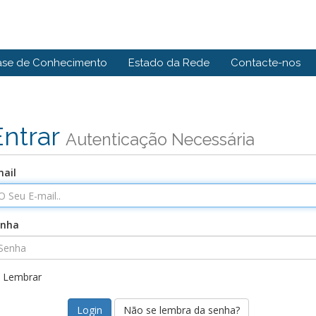
ase de Conhecimento
Estado da Rede
Contacte-nos
Entrar
Autenticação Necessária
ail
enha
Lembrar
Não se lembra da senha?