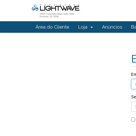
Área do Cliente
Loja
Anúncios
B
Em
S