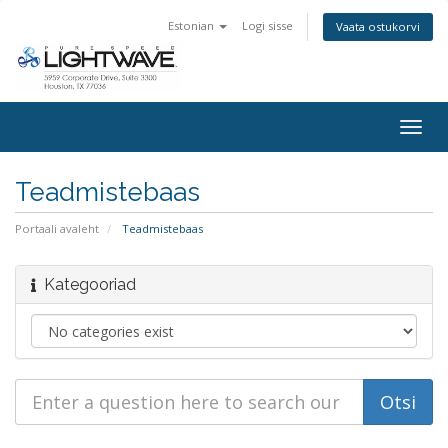
Estonian
Logi sisse
Vaata ostukorvi
Togg
navig
Teadmistebaas
Portaali avaleht
Teadmistebaas
Kategooriad