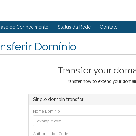
Base de Conhecimento
Status da Rede
Contato
nsferir Domínio
Transfer your doma
Transfer now to extend your domain
Single domain transfer
Nome Domínio
Authorization Code