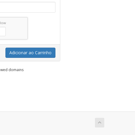
elow
Adicionar ao Carrinho
enewed domains