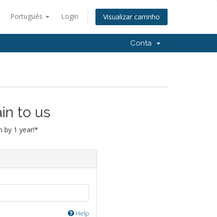
Português
Login
Visualizar carrinho
Conta
in to us
 by 1 year!*
Help