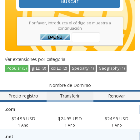
Buscar
Por favor, introduzca el código se muestra a
continuación
Ver extensiones por categoría
Popular (5)
gTLD (3)
ccTLD (2)
Specialty (1)
Geography (1)
Nombre de Dominio
Precio registro
Transferir
Renovar
.com
$24.95 USD
$24.95 USD
$24.95 USD
1 Año
1 Año
1 Año
.net